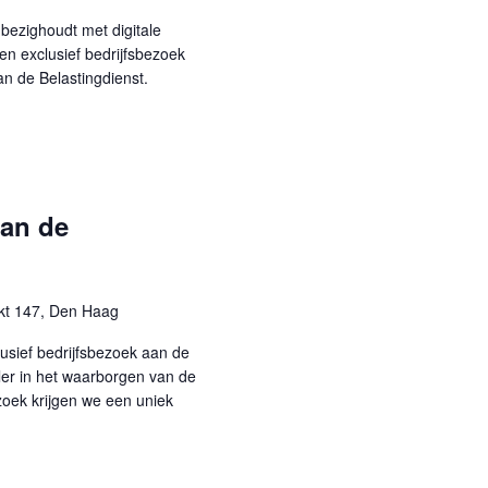
v
 bezighoudt met digitale
i
n exclusief bedrijfsbezoek
g
n de Belastingdienst.
a
t
i
e
van de
kt 147, Den Haag
sief bedrijfsbezoek aan de
eler in het waarborgen van de
ezoek krijgen we een uniek