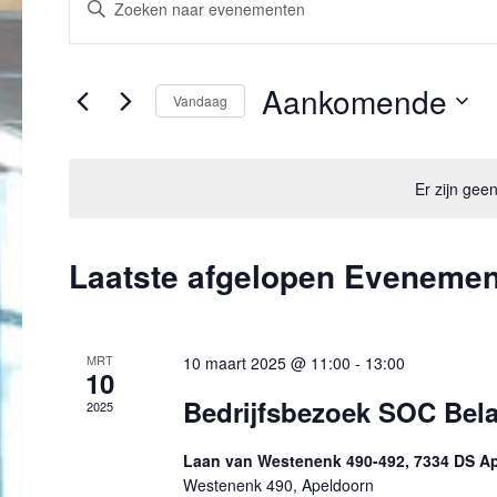
v
een
e
keyword
n
in.
Aankomende
e
Vandaag
Zoek
m
voor
Selecteer
e
Evenementen
een
n
met
datum.
Er zijn ge
t
keyword.
e
n
Laatste afgelopen Eveneme
Z
o
e
k
MRT
10 maart 2025 @ 11:00
-
13:00
10
e
Bedrijfsbezoek SOC Bela
2025
n
e
Laan van Westenenk 490-492, 7334 DS A
n
Westenenk 490, Apeldoorn
w