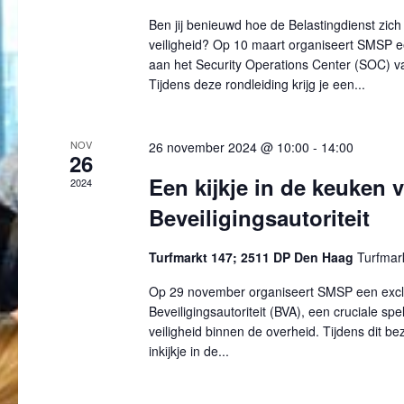
e
Ben jij benieuwd hoe de Belastingdienst zich
e
veiligheid? Op 10 maart organiseert SMSP ee
r
aan het Security Operations Center (SOC) va
g
Tijdens deze rondleiding krijg je een...
e
v
NOV
26 november 2024 @ 10:00
-
14:00
e
26
n
Een kijkje in de keuken 
2024
n
Beveiligingsautoriteit
a
v
i
Turfmarkt 147; 2511 DP Den Haag
Turfmar
g
Op 29 november organiseert SMSP een exclu
a
Beveiligingsautoriteit (BVA), een cruciale sp
t
veiligheid binnen de overheid. Tijdens dit b
i
inkijkje in de...
e