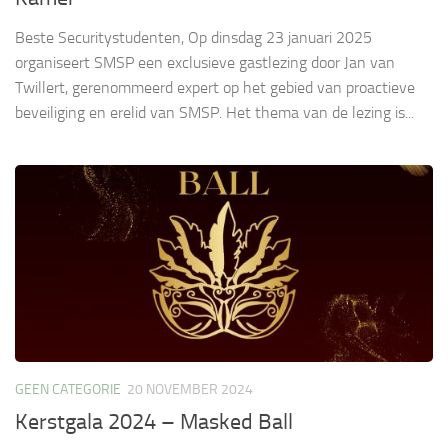
Beste Securitystudenten, Op dinsdag 23 januari 2025
organiseert SMSP een exclusieve gastlezing door Jan van
Twillert, gerenommeerd expert op het gebied van proactieve
beveiliging en erelid van SMSP. Het thema van de lezing is...
GEEN CATEGORIE
20 NOVEMBER 2024
Kerstgala 2024 – Masked Ball