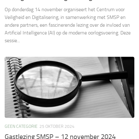
Op donderdag 14 november organiseert het Centrum voor
Veiligheid en Digitalisering, in samenwerking met SMSP en
andere partners, een fascinerende lezing over de invloed van
Artificial Intelligence (AI) op de moderne oorlogsvoering. Deze
sessie...
GEEN CATEGORIE
25 OKTOBER 2024
Gastlezing SMSP – 12 november 2024