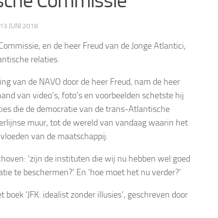
tische Commissie
13 JUNI 2018
Commissie, en de heer Freud van de Jonge Atlantici,
ntische relaties.
rking van de NAVO door de heer Freud, nam de heer
hand van video’s, foto’s en voorbeelden schetste hij
ties die de democratie van de trans-Atlantische
Berlijnse muur, tot de wereld van vandaag waarin het
ïnvloeden van de maatschappij.
oven: ‘zijn de instituten die wij nu hebben wel goed
atie te beschermen?’ En ‘hoe moet het nu verder?’
oek ‘JFK: idealist zonder illusies’, geschreven door