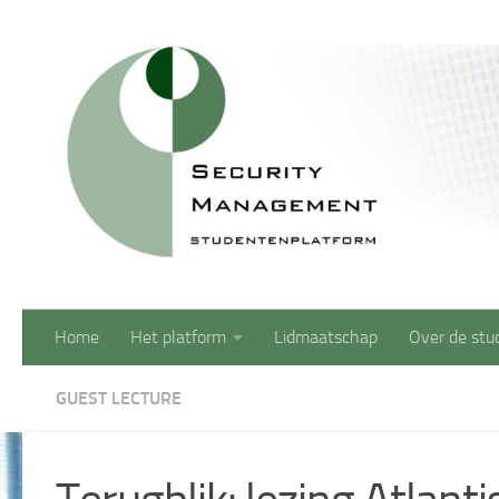
Doorgaan naar inhoud
Home
Het platform
Lidmaatschap
Over de stu
GUEST LECTURE