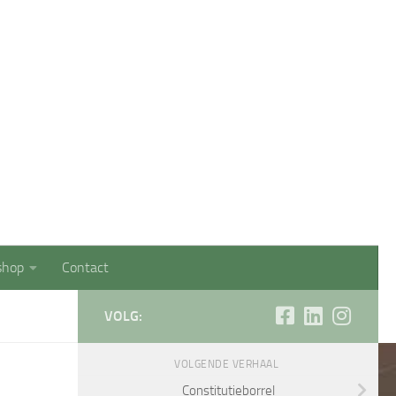
Management StudentenPlatform (SMSP)
shop
Contact
VOLG:
VOLGENDE VERHAAL
Constitutieborrel