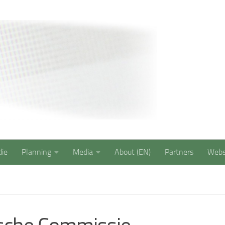
Saxion Security 
die
Planning
Media
About (EN)
Partners
Web