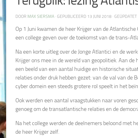
Terugblik: lezing Atlan
DOOR
MAX SIERSMA
· GEPUBLICEERD
13 JUNI 2018
· GEÜPDATET
Op 1 Juni kwamen de heer Krijger van de Atlantische 
een college geven over de toekomst van de trans-Atla
Na een korte uitleg over de Jonge Atlantici en de we
Krijger ons mee in de wereld van geopolitiek. Aan de 
een beeld van een aantal huidige en historische situa
relaties onder druk hebben gezet: van de val van de 
cyber domein een steeds grotere rol speelt in het be
Ook werden een aantal vraagstukken naar voren gesch
genoeg om de transatlantische relaties en de democr
Na het college werden de deelnemers beloond met het b
de heer Krijger zelf.