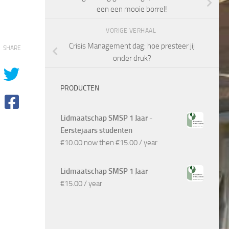
een een mooie borrel!
VORIGE VERHAAL
Crisis Management dag: hoe presteer jij
SHARE
onder druk?
PRODUCTEN
Lidmaatschap SMSP 1 Jaar -
Eerstejaars studenten
€
10.00
now then
€
15.00
/ year
Lidmaatschap SMSP 1 Jaar
€
15.00
/ year