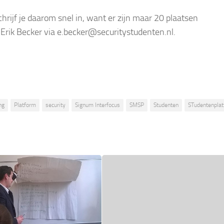
hrijf je daarom snel in, want er zijn maar 20 plaatsen
rik Becker via e.becker@securitystudenten.nl.
ng
Platform
security
Signum Interfocus
SMSP
Studenten
STudentenpla