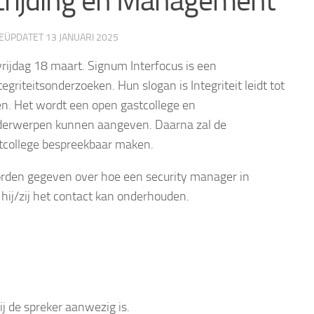
trijding en Management
GEÜPDATET
13 JANUARI 2025
vrijdag 18 maart. Signum Interfocus is een
tegriteitsonderzoeken. Hun slogan is Integriteit leidt tot
en. Het wordt een open gastcollege en
onderwerpen kunnen aangeven. Daarna zal de
tcollege bespreekbaar maken.
worden gegeven over hoe een security manager in
ij/zij het contact kan onderhouden.
j de spreker aanwezig is.