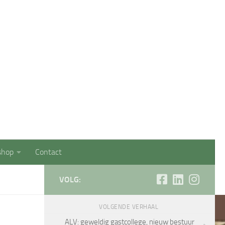
Management StudentenPlatform (SMSP)
shop
Contact
VOLG:
VOLGENDE VERHAAL
ALV: geweldig gastcollege, nieuw bestuur