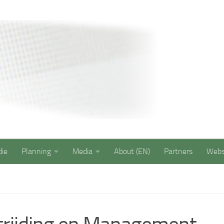
Saxion Security 
die
Planning
Media
About (EN)
Partners
Web