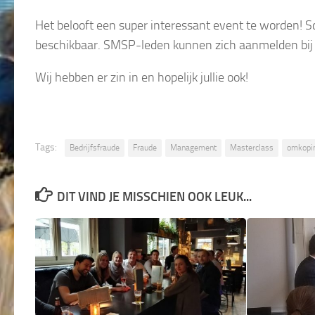
Het belooft een super interessant event te worden! Sc
beschikbaar. SMSP-leden kunnen zich aanmelden bij E
Wij hebben er zin in en hopelijk jullie ook!
Tags:
Bedrijfsfraude
Fraude
Management
Masterclass
omkopi
DIT VIND JE MISSCHIEN OOK LEUK...