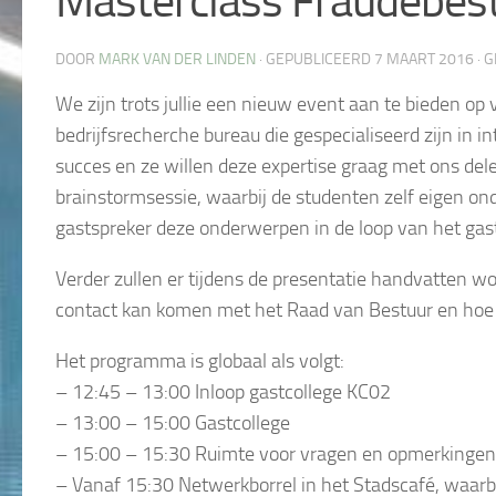
Masterclass Fraudebes
DOOR
MARK VAN DER LINDEN
· GEPUBLICEERD
7 MAART 2016
· 
We zijn trots jullie een nieuw event aan te bieden op 
bedrijfsrecherche bureau die gespecialiseerd zijn in in
succes en ze willen deze expertise graag met ons del
brainstormsessie, waarbij de studenten zelf eigen 
gastspreker deze onderwerpen in de loop va
n het gas
Verder zullen er tijdens de presentatie handvatten 
contact kan komen met het Raad van Bestuur en hoe h
Het programma is globaal als volgt:
– 12:45 – 13:00 Inloop gastcollege KC02
– 13:00 – 15:00 Gastcollege
– 15:00 – 15:30 Ruimte voor vragen en opmerkingen
– Vanaf 15:30 Netwerkborrel in het Stadscafé, waarbi