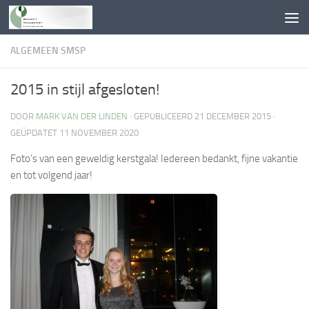
Doorgaan naar inhoud
ALGEMEEN SMSP
2015 in stijl afgesloten!
DOOR
MARK VAN DER LINDEN
· GEPUBLICEERD
21 DECEMBER 2015
·
GEÜPDATET
11 NOVEMBER 2020
Foto’s van een geweldig kerstgala! Iedereen bedankt, fijne vakantie
en tot volgend jaar!