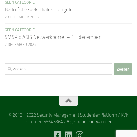
GEEN CATEGORIE
Bedrijfsbezoek Thales Hengelo
23 DECEMBER 2025
GEEN CATEGORIE
SMSP x ASIS Netwerkborrel – 11 december
2 DECEMBER 2025
Zoeken
naar:
© 2012 - 2022 Security Management StudentenPlatform / KVK
nummer: 55645364 /
Algemene voorwaarden