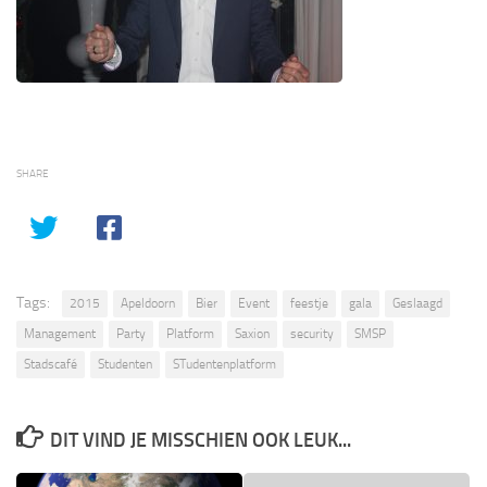
SHARE
Tags:
2015
Apeldoorn
Bier
Event
feestje
gala
Geslaagd
Management
Party
Platform
Saxion
security
SMSP
Stadscafé
Studenten
STudentenplatform
DIT VIND JE MISSCHIEN OOK LEUK...