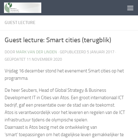
Doorgaan naar inhoud
GUEST LECTURE
Guest lecture: Smart cities (terugblik)
DOOR
MARK VAN DER LINDEN
· GEPUBLICEERD
5 JANUARI 2017
·
GEÜPDATET
11 NOVEMBER 2020
Vrijdag 16 december stond het evenement
Smart cities
op het
programma.
De heer Seubers,
Head of Global Strategy & Business
Development IT in Cities van Atos. Ee
n groot internationaal ICT
bedrijf, gaf een presentatie over de stad van de toekomst.
Atos is verantwoordelijk voor het leveren en regelen van de ICT
infrastructuur tijdens de olympische spelen.
Daarnaast is Atos bezig met de ontwikkeling van
‘
smart’
toepassingen om het dagelijkse leven gemakkelijker te