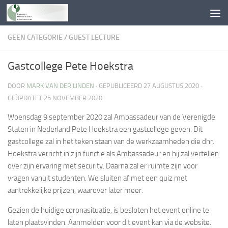
Doorgaan naar inhoud
GEEN CATEGORIE
/
GUEST LECTURE
Gastcollege Pete Hoekstra
DOOR
MARK VAN DER LINDEN
· GEPUBLICEERD
27 AUGUSTUS 2020
·
GEÜPDATET
25 NOVEMBER 2020
Woensdag 9 september 2020 zal Ambassadeur van de Verenigde
Staten in Nederland Pete Hoekstra een gastcollege geven. Dit
gastcollege zal in het teken staan van de werkzaamheden die dhr.
Hoekstra verricht in zijn functie als Ambassadeur en hij zal vertellen
over zijn ervaring met security. Daarna zal er ruimte zijn voor
vragen vanuit studenten. We sluiten af met een quiz met
aantrekkelijke prijzen, waarover later meer.
Gezien de huidige coronasituatie, is besloten het event online te
laten plaatsvinden. Aanmelden voor dit event kan via de website.