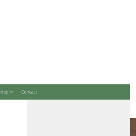
Management StudentenPlatform (SMSP)
shop
Contact