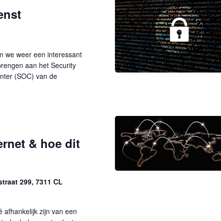
v
enst
e
n
n
a
n we weer een interessant
v
rengen aan het Security
i
nter (SOC) van de
g
a
t
i
e
ernet & hoe dit
traat 299, 7311 CL
é afhankelijk zijn van een