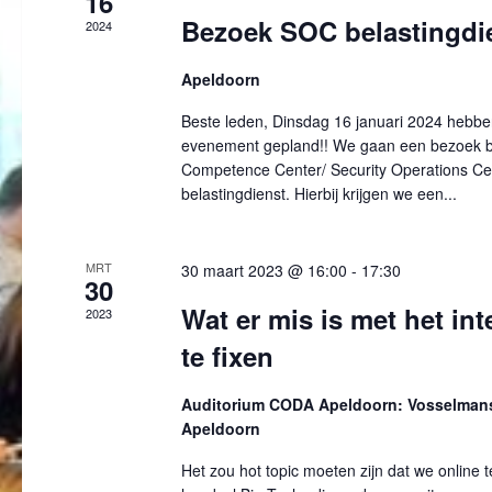
16
e
Bezoek SOC belastingdi
2024
n
e
Apeldoorn
n
w
Beste leden, Dinsdag 16 januari 2024 hebbe
e
evenement gepland!! We gaan een bezoek b
e
Competence Center/ Security Operations Ce
r
belastingdienst. Hierbij krijgen we een...
g
e
v
MRT
30 maart 2023 @ 16:00
-
17:30
30
e
Wat er mis is met het int
2023
n
n
te fixen
a
v
Auditorium CODA Apeldoorn: Vosselmans
i
Apeldoorn
g
Het zou hot topic moeten zijn dat we online t
a