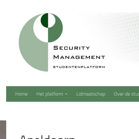
Doorgaan naar inhoud
Home
Het platform
Lidmaatschap
Over de stu