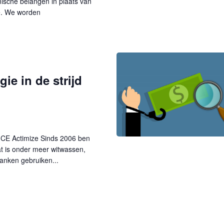
ische belangen in plaats van
e. We worden
ie in de strijd
NICE Actimize Sinds 2006 ben
Dat is onder meer witwassen,
Banken gebruiken...