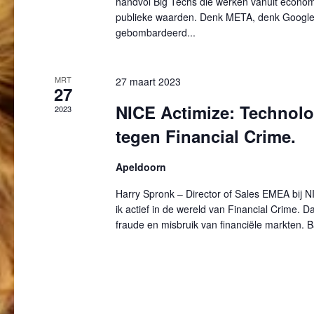
handvol Big Techs die werken vanuit econom
t
publieke waarden. Denk META, denk Googl
i
gebombardeerd...
e
MRT
27 maart 2023
27
NICE Actimize: Technolog
2023
tegen Financial Crime.
Apeldoorn
Harry Spronk – Director of Sales EMEA bij 
ik actief in de wereld van Financial Crime. 
fraude en misbruik van financiële markten. 