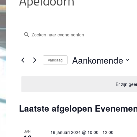
Apeldoorn
E
Vul
v
een
e
keyword
n
in.
Aankomende
e
Vandaag
Zoek
m
voor
Selecteer
e
Evenementen
een
n
met
datum.
Er zijn g
t
keyword.
e
n
Laatste afgelopen Eveneme
Z
o
e
k
JAN
16 januari 2024 @ 10:00
-
12:00