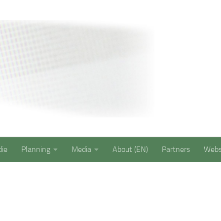
Saxion Security 
die
Planning
Media
About (EN)
Partners
Web